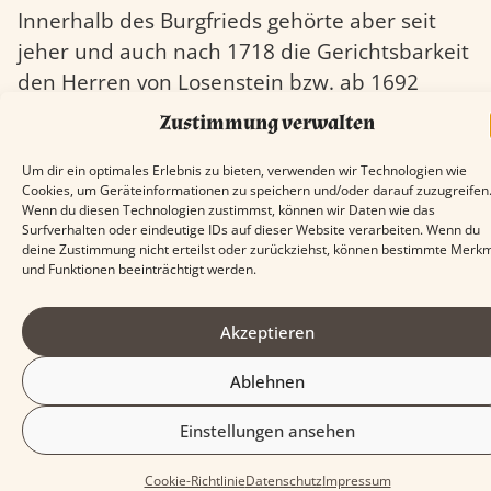
Innerhalb des Burgfrieds gehörte aber seit
jeher und auch nach 1718 die Gerichtsbarkeit
den Herren von Losenstein bzw. ab 1692
deren Erben, den Fürsten von Auersperg.
Zustimmung verwalten
Grundherrscha
Um dir ein optimales Erlebnis zu bieten, verwenden wir Technologien wie
Cookies, um Geräteinformationen zu speichern und/oder darauf zuzugreifen
Wenn du diesen Technologien zustimmst, können wir Daten wie das
Die Grundherrschaft war das Verfügungsrecht
Surfverhalten oder eindeutige IDs auf dieser Website verarbeiten. Wenn du
deine Zustimmung nicht erteilst oder zurückziehst, können bestimmte Merk
einer Herrschaft über Grund und Boden und
und Funktionen beeinträchtigt werden.
hatte eigene Ämter zur Verwaltung des
Besitzes und zur Eintreibung der Abgaben aus
Akzeptieren
diesen Gütern.
Ablehnen
Das hier zuständige „Losensteiner Amt“
wurde 1252 von Ternberg getrennt und
Einstellungen ansehen
umfaßte Häuser im Ort Losenstein, aber auch
Cookie-Richtlinie
Datenschutz
Impressum
Ternberg, Pieselwang und anderen Orten im