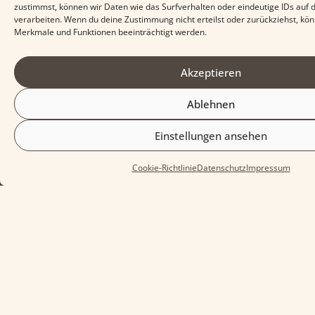
Kontakt
Rechtliches
zustimmst, können wir Daten wie das Surfverhalten oder eindeutige IDs auf 
Burgstraße,
verarbeiten. Wenn du deine Zustimmung nicht erteilst oder zurückziehst, k
Impressum
Merkmale und Funktionen beeinträchtigt werden.
4460
Datenschutz
Losenstein
Akzeptieren
Cookies
wasistlos@burglosenstein.at
Ablehnen
Einstellungen ansehen
Cookie-Richtlinie
Datenschutz
Impressum