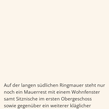
Die Kemenate
Der allgemeinen Überlieferung nach soll
dieses Gebäude das Frauenhaus, auch
Kemenate genannt, gewesen sein.
Auf der langen südlichen Ringmauer steht nur
noch ein Mauerrest mit einem Wohnfenster
samt Sitznische im ersten Obergeschoss
sowie gegenüber ein weiterer kläglicher